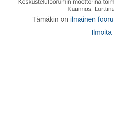
Keskustelufoorumin moottorina toim
Käännös, Lurttin
Tämäkin on
ilmainen foor
Ilmoita