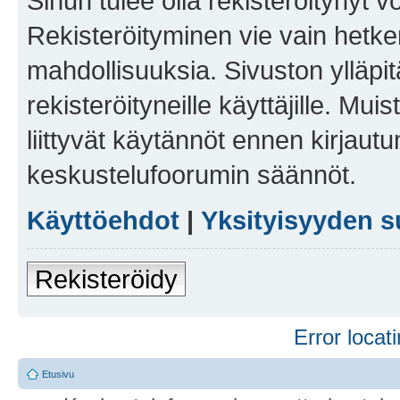
Sinun tulee olla rekisteröitynyt v
Rekisteröityminen vie vain hetken
mahdollisuuksia. Sivuston ylläpit
rekisteröityneille käyttäjille. Mu
liittyvät käytännöt ennen kirjau
keskustelufoorumin säännöt.
Käyttöehdot
|
Yksityisyyden s
Rekisteröidy
Error locati
Etusivu