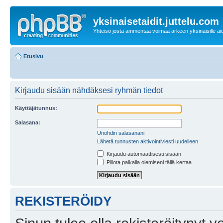
yksinaisetaidit.juttelu.com
Yhteisö josta ammentaa voimaa arkeen yksinäisille äid
Etusivu
Kirjaudu sisään nähdäksesi ryhmän tiedot
Käyttäjätunnus:
Salasana:
Unohdin salasanani
Lähetä tunnusten aktivointiviesti uudelleen
Kirjaudu automaattisesti sisään.
Piilota paikalla olemiseni tällä kertaa
REKISTERÖIDY