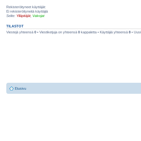
Rekisteröityneet käyttäjät:
Ei rekisteröityneitä käyttäjiä
Selite:
Ylläpitäjät
,
Valvojat
TILASTOT
Viestejä yhteensä
0
• Viestiketjuja on yhteensä
0
kappaletta • Käyttäjiä yhteensä
8
• Uusi
Etusivu