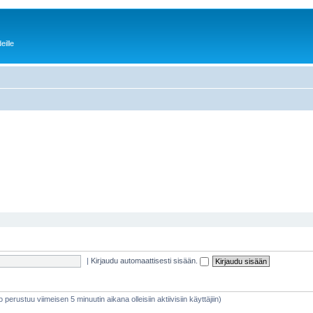
eille
|
Kirjaudu automaattisesti sisään.
eto perustuu viimeisen 5 minuutin aikana olleisiin aktiivisiin käyttäjiin)