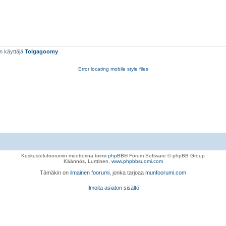
n käyttäjä
Tolgagoomy
Error locating mobile style files
Keskustelufoorumin moottorina toimii
phpBB
® Forum Software © phpBB Group
Käännös, Lurttinen,
www.phpbbsuomi.com
Tämäkin on
ilmainen foorumi
, jonka tarjoaa
munfoorumi.com
Ilmoita asiaton sisältö