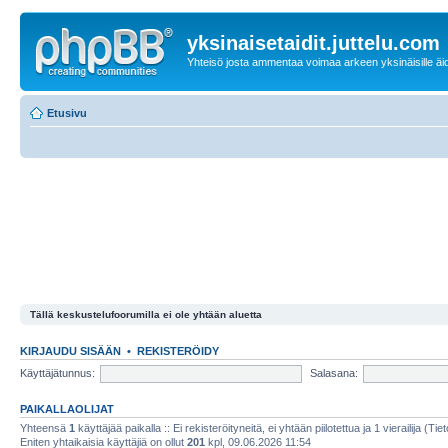
yksinaisetaidit.juttelu.com
Yhteisö josta ammentaa voimaa arkeen yksinäisille äid
Etusivu
Tällä keskustelufoorumilla ei ole yhtään aluetta
KIRJAUDU SISÄÄN
•
REKISTERÖIDY
Käyttäjätunnus:
Salasana:
PAIKALLAOLIJAT
Yhteensä
1
käyttäjää paikalla :: Ei rekisteröityneitä, ei yhtään piilotettua ja 1 vierailija (Ti
Eniten yhtaikaisia käyttäjiä on ollut
201
kpl, 09.06.2026 11:54