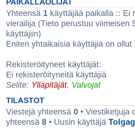
PAIKALLAOLIJAT
Yhteensä
1
käyttäjää paikalla :: Ei r
vierailija (Tieto perustuu viimeisen 5
käyttäjiin)
Eniten yhtaikaisia käyttäjiä on ollut
Rekisteröityneet käyttäjät:
Ei rekisteröityneitä käyttäjiä
Selite:
Ylläpitäjät
,
Valvojat
TILASTOT
Viestejä yhteensä
0
• Viestiketjuja
yhteensä
8
• Uusin käyttäjä
Tolga