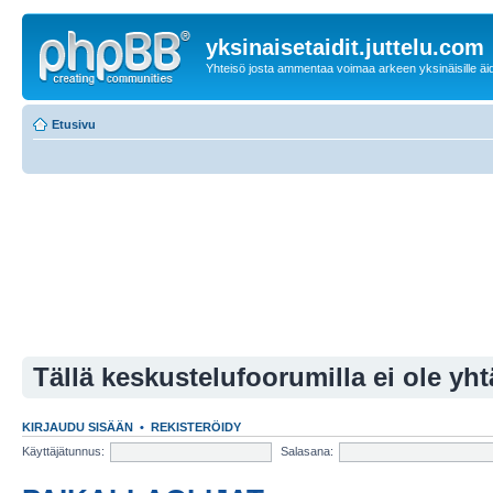
yksinaisetaidit.juttelu.com
Yhteisö josta ammentaa voimaa arkeen yksinäisille äid
Etusivu
Tällä keskustelufoorumilla ei ole yht
KIRJAUDU SISÄÄN
•
REKISTERÖIDY
Käyttäjätunnus:
Salasana: