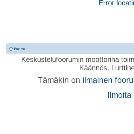
Error locati
Etusivu
Keskustelufoorumin moottorina toim
Käännös, Lurttin
Tämäkin on
ilmainen foor
Ilmoita